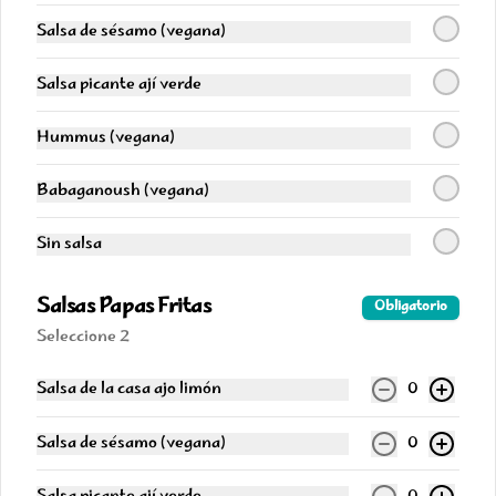
Postres
Salsa de sésamo (vegana)
Salsa picante ají verde
Franuí Chocolate Amargo
Frambuesas bañadas en chocolate 
amargo y blanco.
Hummus (vegana)
Babaganoush (vegana)
$7.990
Sin salsa
Franuí Chocolate de Leche
Salsas Papas Fritas
Obligatorio
Frambuesas bañadas en chocolate 
con leche y blanco.
Seleccione 2
Salsa de la casa ajo limón
0
$7.990
Salsa de sésamo (vegana)
0
Mix Dulces Arabes