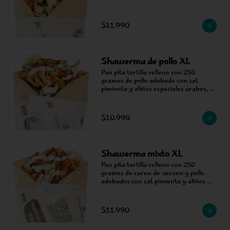
la parrilla, acompañada de salsa, 
tomate, pepino y cebolla estilo árabe.
$11.990
Shawerma de pollo XL
Pan pita tortilla relleno con 250 
gramos de pollo adobado con sal, 
pimienta y aliños especiales árabes, 
cocinada en un asador vertical, 
acompañada de salsa, tomate, cebolla 
árabe y lechuga.
$10.990
Shawerma mixto XL
Pan pita tortilla relleno con 250 
gramos de carne de vacuno y pollo 
adobados con sal, pimienta y aliños 
especiales árabes, cocinada en un 
asador vertical, acompañada de salsa, 
tomate, cebolla árabe y lechuga.
$11.990