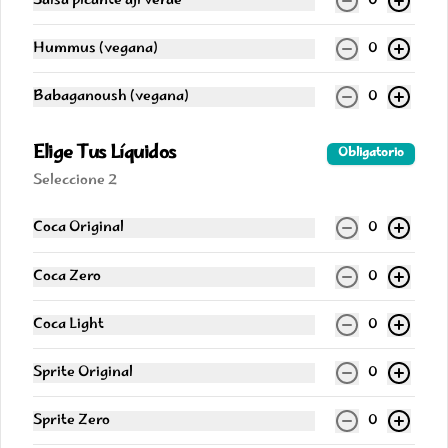
Salsa picante ají verde
0
Exquisito mix de dulces árabes de 
cóctel. 10 unidades.
Hummus (vegana)
0
Babaganoush (vegana)
0
$9.990
Elige Tus Líquidos
Obligatorio
Seleccione 2
Coca Original
0
Coca Zero
0
Coca Light
0
Conócenos
Sprite Original
0
Despacho
Sprite Zero
0
Contacto