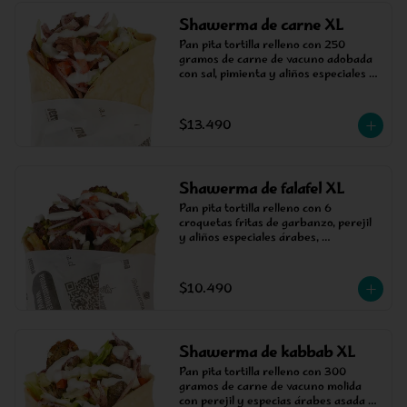
Shawerma de carne XL
Pan pita tortilla relleno con 250 
gramos de carne de vacuno adobada 
con sal, pimienta y aliños especiales 
árabes, cocinada en un asador 
vertical, acompañada de salsa, tomate, 
cebolla árabe y lechuga.
$13.490
Shawerma de falafel XL
Pan pita tortilla relleno con 6 
croquetas fritas de garbanzo, perejil 
y aliños especiales árabes, 
acompañada de salsa, tomate, cebolla 
árabe y lechuga.
$10.490
Shawerma de kabbab XL
Pan pita tortilla relleno con 300 
gramos de carne de vacuno molida 
con perejil y especias árabes asada a 