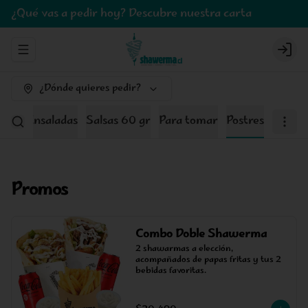
¿Qué vas a pedir hoy? Descubre nuestra carta
Abrir menu de navegación
Logi
¿Dónde quieres pedir?
tos Y Ensaladas
Salsas 60 gr
Para tomar
Postres
Promos
Combo Doble Shawerma
2 shawarmas a elección, 
acompañados de papas fritas y tus 2 
bebidas favoritas.