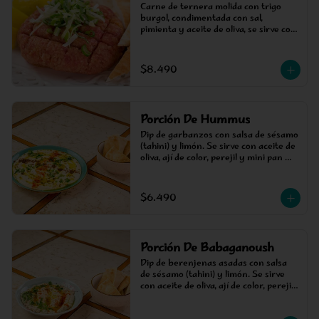
Carne de ternera molida con trigo 
burgol, condimentada con sal, 
pimienta y aceite de oliva, se sirve con 
limón. 300 gramos.
$8.490
Porción De Hummus
Dip de garbanzos con salsa de sésamo 
(tahini) y limón. Se sirve con aceite de 
oliva, ají de color, perejil y mini pan 
pita para picotear.
$6.490
Porción De Babaganoush
Dip de berenjenas asadas con salsa 
de sésamo (tahini) y limón. Se sirve 
con aceite de oliva, ají de color, perejil 
y mini pan pita para picotear.