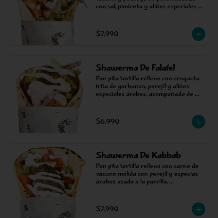
con sal, pimienta y aliños especiales 
árabes, cocinada en un asador 
vertical, acompañada de salsa, tomate 
y lechuga.
$7.990
Shawerma De Falafel
Pan pita tortilla relleno con croqueta 
frita de garbanzo, perejil y aliños 
especiales árabes, acompañada de 
salsa, tomate y lechuga.
$6.990
Shawerma De Kabbab
Pan pita tortilla relleno con carne de 
vacuno molida con perejil y especias 
árabes asada a la parrilla, 
acompañada de salsa, tomate, pepino 
y cebolla estilo árabe.
$7.990