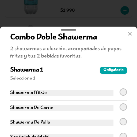
$1.990
Agua sin gas
Combo Doble Shawerma
Agua 600 cc
2 shawarmas a elección, acompañados de papas
fritas y tus 2 bebidas favoritas.
$1.990
Shawerma 1
Obligatorio
Seleccione 1
Fanta 330
Shawerma Mixto
Lata 330 cc
Shawerma De Carne
$2.290
Shawerma De Pollo