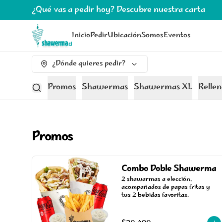
¿Qué vas a pedir hoy? Descubre nuestra carta
Inicio
Pedir
Ubicación
Somos
Eventos
¿Dónde quieres pedir?
Promos
Shawermas
Shawermas XL
Relle
Promos
Combo Doble Shawerma
2 shawarmas a elección, 
acompañados de papas fritas y 
tus 2 bebidas favoritas.