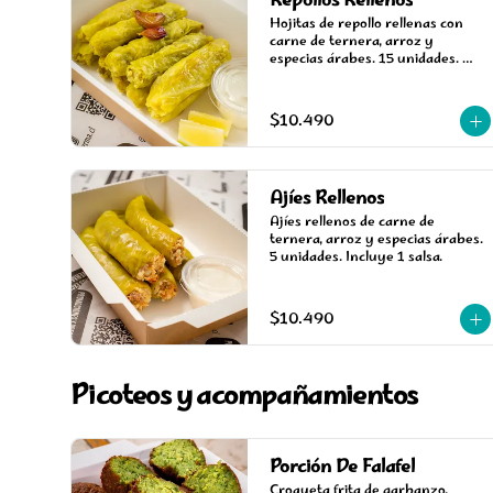
Repollos Rellenos
Hojitas de repollo rellenas con 
carne de ternera, arroz y 
especias árabes. 15 unidades. 
Incluye una salsa.
$10.490
Ajíes Rellenos
Ajíes rellenos de carne de 
ternera, arroz y especias árabes. 
5 unidades. Incluye 1 salsa.
$10.490
Picoteos y acompañamientos
Porción De Falafel
Croqueta frita de garbanzo, 