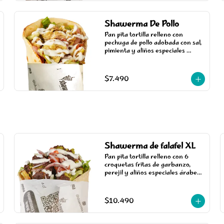
Shawerma De Pollo
Pan pita tortilla relleno con 
pechuga de pollo adobada con sal, 
pimienta y aliños especiales 
árabes, cocinada en un asador 
vertical, acompañada de salsa, 
tomate y lechuga.
$7.490
Shawerma de falafel XL
Pan pita tortilla relleno con 6 
croquetas fritas de garbanzo, 
perejil y aliños especiales árabes, 
acompañada de salsa, tomate, 
cebolla árabe y lechuga.
$10.490