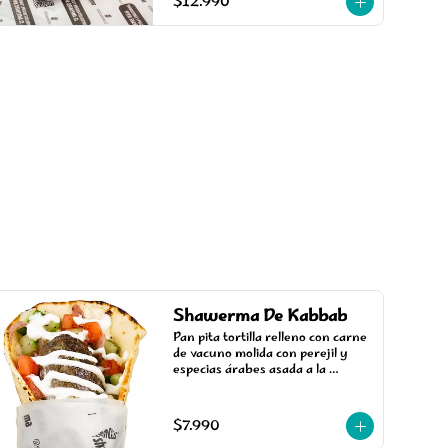
$12.990
Shawerma De Kabbab
Pan pita tortilla relleno con carne 
de vacuno molida con perejil y 
especias árabes asada a la 
parrilla, acompañada de salsa, 
tomate, pepino y cebolla estilo 
árabe.
$7.990