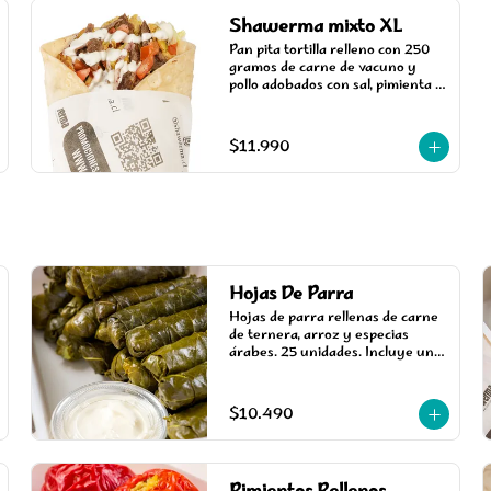
Shawerma mixto XL
Pan pita tortilla relleno con 250 
gramos de carne de vacuno y 
pollo adobados con sal, pimienta y 
aliños especiales árabes, cocinada 
en un asador vertical, 
acompañada de salsa, tomate, 
$11.990
cebolla árabe y lechuga.
Hojas De Parra
Hojas de parra rellenas de carne 
de ternera, arroz y especias 
árabes. 25 unidades. Incluye una 
salsa.
$10.490