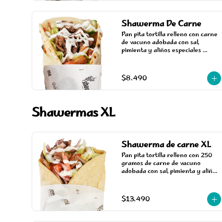
Shawerma De Carne
Pan pita tortilla relleno con carne 
de vacuno adobada con sal, 
pimienta y aliños especiales 
árabes, cocinada en un asador 
vertical, acompañada de salsa, 
tomate y lechuga.
$8.490
Shawermas XL
Shawerma de carne XL
Pan pita tortilla relleno con 250 
gramos de carne de vacuno 
adobada con sal, pimienta y aliños 
especiales árabes, cocinada en un 
asador vertical, acompañada de 
salsa, tomate, cebolla árabe y 
$13.490
lechuga.