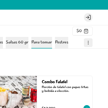
Login
$0
as
Salsas 60 gr
Para tomar
Postres
Combo Falafel
Porción de falafel con papas fritas 
y bebida a elección.