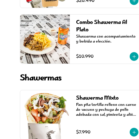
$20.490
Combo Shawerma Al
Plato
Shawarma con acompañamiento 
y bebida a elección.
$10.990
Shawermas
Shawerma Mixto
Pan pita tortilla relleno con carne 
de vacuno y pechuga de pollo 
adobada con sal, pimienta y aliños 
especiales árabes, cocinada en un 
asador vertical, acompañada de 
salsa, tomate y lechuga.
$7.990