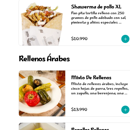
Shawerma de pollo XL
Pan pita tortilla relleno con 250 
gramos de pollo adobado con sal, 
pimienta y aliños especiales 
árabes, cocinada en un asador 
vertical, acompañada de salsa, 
tomate, cebolla árabe y lechuga.
$10.990
Rellenos Árabes
Mixto De Rellenos
Mixto de rellenos árabes, incluye 
cinco hojas de parra, tres repollos, 
un zapallo, una berenjena, una 
papa, un ají y un pimiento. Más 
dos salsas.
$13.990