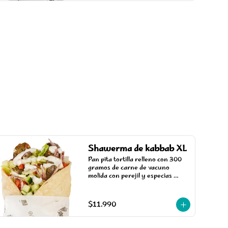
Shawerma de kabbab XL
Pan pita tortilla relleno con 300 
gramos de carne de vacuno 
molida con perejil y especias 
árabes asada a la parrilla, 
acompañada de salsa, tomate, 
pepino y cebolla estilo árabe.
$11.990