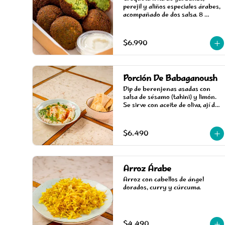
perejil y aliños especiales árabes, 
acompañado de dos salsa. 8 
unidades.
$6.990
Porción De Babaganoush
Dip de berenjenas asadas con 
salsa de sésamo (tahini) y limón. 
Se sirve con aceite de oliva, ají de 
color, perejil y mini pan pita para 
picotear.
$6.490
Arroz Árabe
Arroz con cabellos de ángel 
dorados, curry y cúrcuma.
$4.490