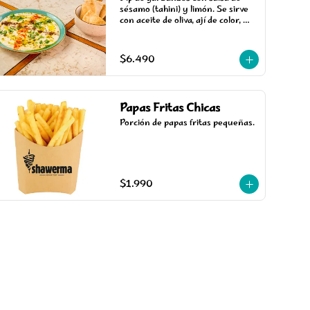
sésamo (tahini) y limón. Se sirve 
con aceite de oliva, ají de color, 
perejil y mini pan pita para 
picotear.
$6.490
Papas Fritas Chicas
Porción de papas fritas pequeñas.
$1.990