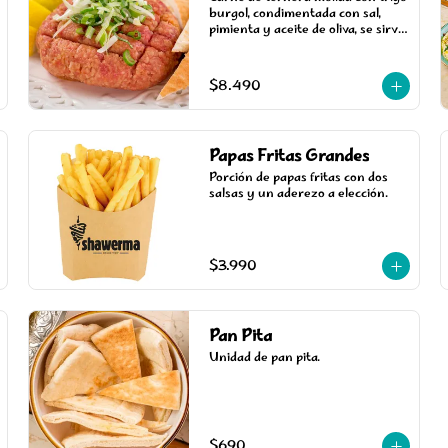
burgol, condimentada con sal, 
pimienta y aceite de oliva, se sirve 
con limón. 300 gramos.
$8.490
Papas Fritas Grandes
Porción de papas fritas con dos 
salsas y un aderezo a elección.
$3.990
Pan Pita
Unidad de pan pita.
$690