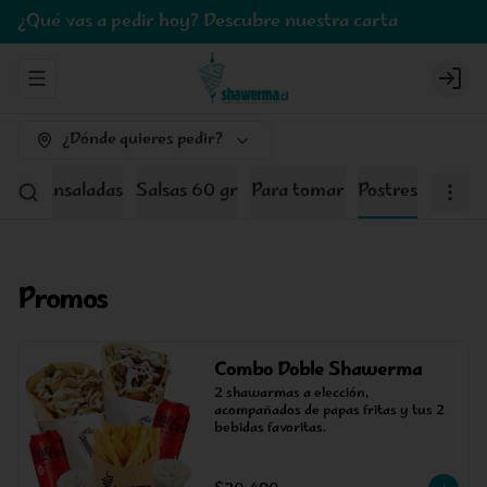
¿Qué vas a pedir hoy? Descubre nuestra carta
Abrir menu de navegación
Logi
¿Dónde quieres pedir?
tos Y Ensaladas
Salsas 60 gr
Para tomar
Postres
Promos
Combo Doble Shawerma
2 shawarmas a elección, 
acompañados de papas fritas y tus 2 
bebidas favoritas.