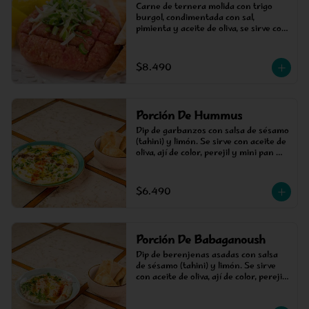
Carne de ternera molida con trigo 
burgol, condimentada con sal, 
pimienta y aceite de oliva, se sirve con 
limón. 300 gramos.
$8.490
Porción De Hummus
Dip de garbanzos con salsa de sésamo 
(tahini) y limón. Se sirve con aceite de 
oliva, ají de color, perejil y mini pan 
pita para picotear.
$6.490
Porción De Babaganoush
Dip de berenjenas asadas con salsa 
de sésamo (tahini) y limón. Se sirve 
con aceite de oliva, ají de color, perejil 
y mini pan pita para picotear.