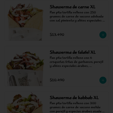
Shawerma de carne XL
Pan pita tortilla relleno con 250 
gramos de carne de vacuno adobada 
con sal, pimienta y aliños especiales 
árabes, cocinada en un asador 
vertical, acompañada de salsa, tomate, 
cebolla árabe y lechuga.
$13.490
Shawerma de falafel XL
Pan pita tortilla relleno con 6 
croquetas fritas de garbanzo, perejil 
y aliños especiales árabes, 
acompañada de salsa, tomate, cebolla 
árabe y lechuga.
$10.490
Shawerma de kabbab XL
Pan pita tortilla relleno con 300 
gramos de carne de vacuno molida 
con perejil y especias árabes asada a 