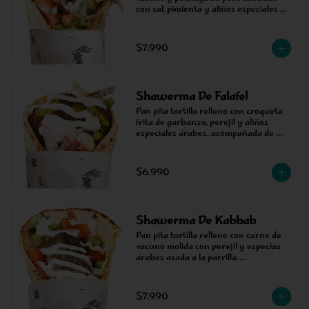
con sal, pimienta y aliños especiales 
árabes, cocinada en un asador 
vertical, acompañada de salsa, tomate 
y lechuga.
$7.990
Shawerma De Falafel
Pan pita tortilla relleno con croqueta 
frita de garbanzo, perejil y aliños 
especiales árabes, acompañada de 
salsa, tomate y lechuga.
$6.990
Shawerma De Kabbab
Pan pita tortilla relleno con carne de 
vacuno molida con perejil y especias 
árabes asada a la parrilla, 
acompañada de salsa, tomate, pepino 
y cebolla estilo árabe.
$7.990