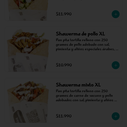
la parrilla, acompañada de salsa, 
tomate, pepino y cebolla estilo árabe.
$11.990
Shawerma de pollo XL
Pan pita tortilla relleno con 250 
gramos de pollo adobado con sal, 
pimienta y aliños especiales árabes, 
cocinada en un asador vertical, 
acompañada de salsa, tomate, cebolla 
árabe y lechuga.
$10.990
Shawerma mixto XL
Pan pita tortilla relleno con 250 
gramos de carne de vacuno y pollo 
adobados con sal, pimienta y aliños 
especiales árabes, cocinada en un 
asador vertical, acompañada de salsa, 
tomate, cebolla árabe y lechuga.
$11.990