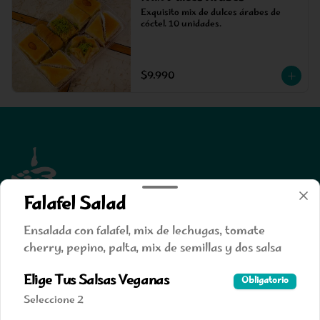
Exquisito mix de dulces árabes de 
cóctel. 10 unidades.
$9.990
Falafel Salad
Ensalada con falafel, mix de lechugas, tomate
cherry, pepino, palta, mix de semillas y dos salsa
Conócenos
Elige Tus Salsas Veganas
Obligatorio
Despacho
Seleccione 2
Contacto